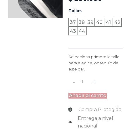
VERSALLES
Tallas
-
NEGRO
37
38
39
40
41
42
Y
43
44
BLANCO
cantidad
Selecciona primero la talla
para elegir el obsequio de
este par.
-
+
Añadir al carrito
Compra Protegida
Entrega a nivel
nacional