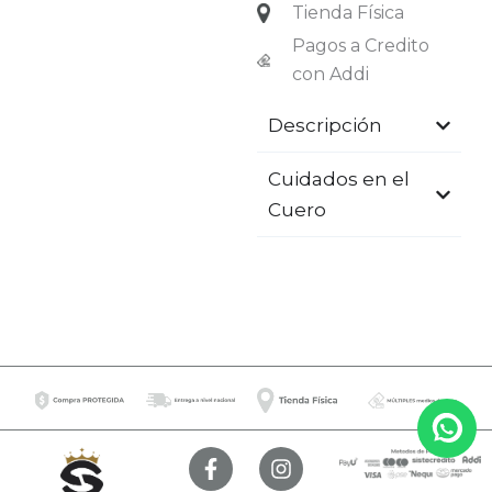
Tienda Física
Pagos a Credito
con Addi
Descripción
Cuidados en el
Cuero
F
I
a
n