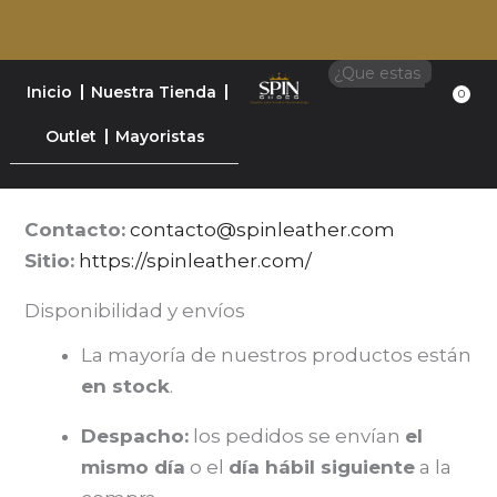
Ir
al
Search
Llévalos hoy y paga a cuotas con
contenido
Inicio
Nuestra Tienda
0
Ca
Outlet
Mayoristas
Contacto:
contacto@spinleather.com
Sitio:
https://spinleather.com/
Disponibilidad y envíos
La mayoría de nuestros productos están
en stock
.
Despacho:
los pedidos se envían
el
mismo día
o el
día hábil siguiente
a la