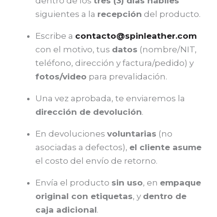
dentro de los
tres (3) días hábiles
siguientes a la
recepción
del producto.
Escribe a
contacto@spinleather.com
con el motivo, tus
datos
(nombre/NIT,
teléfono, dirección y factura/pedido) y
fotos/video
para prevalidación.
Una vez aprobada, te enviaremos la
dirección de devolución
.
En devoluciones
voluntarias
(no
asociadas a defectos),
el cliente asume
el costo del envío de retorno.
Envía el producto
sin uso
, en
empaque
original con etiquetas
, y
dentro de
caja adicional
.