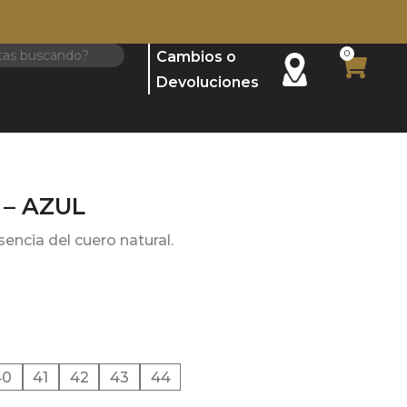
0
Cambios o
Cart
Devoluciones
 – AZUL
esencia del cuero natural.
40
41
42
43
44