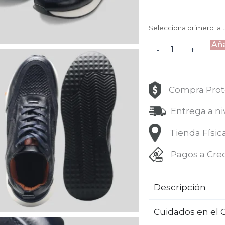
Selecciona primero la t
Aña
-
+
Compra Prot
Entrega a ni
Tienda Físic
Pagos a Cre
Descripción
Cuidados en el 