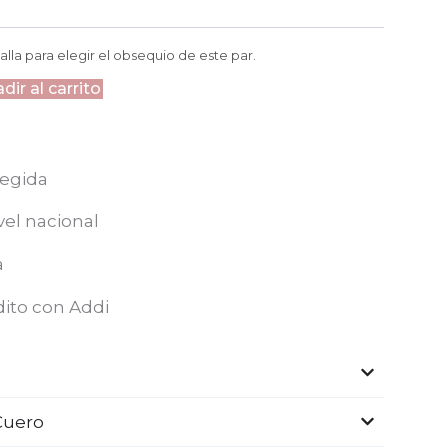
alla para elegir el obsequio de este par.
dir al carrito
egida
vel nacional
a
dito con Addi
Cuero