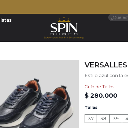
Search
istas
VERSALLES
Estilo azul con la 
Guía de Tallas
$
280.000
VERSALLES
Tallas
-
AZUL
37
38
39
cantidad