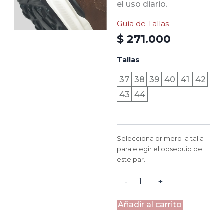
el uso diario.
Guía de Tallas
$
271.000
TURÍN
Tallas
-
MADERA
37
38
39
40
41
42
COÑAC
43
44
NEGRO
cantidad
Selecciona primero la talla
para elegir el obsequio de
este par.
-
+
Añadir al carrito