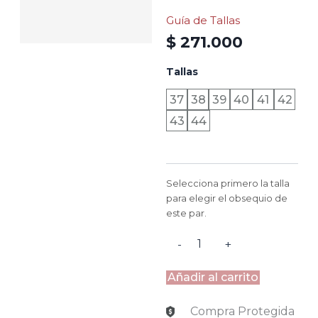
Guía de Tallas
$
271.000
TURÍN
Tallas
-
CREMA
37
38
39
40
41
42
ROBLE
43
44
cantidad
Selecciona primero la talla
para elegir el obsequio de
este par.
-
+
Añadir al carrito
Compra Protegida