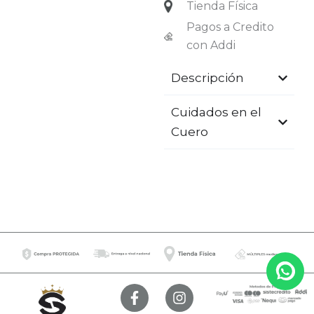
Tienda Física
Pagos a Credito
con Addi
Descripción
Cuidados en el
Cuero
F
I
a
n