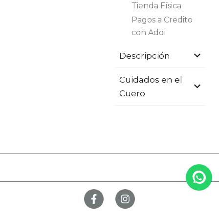
Tienda Física
Pagos a Credito
con Addi
Descripción
Cuidados en el
Cuero
F
I
a
n
c
s