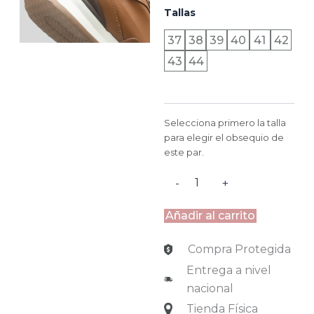
MARSELLA
Tallas
-
MIEL
37
38
39
40
41
42
cantidad
43
44
Selecciona primero la talla
para elegir el obsequio de
este par.
-
+
Añadir al carrito
Compra Protegida
Entrega a nivel
nacional
Tienda Física