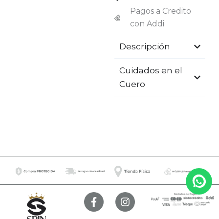
Pagos a Credito
con Addi
Descripción
Cuidados en el
Cuero
F
I
a
n
c
s