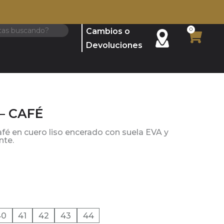
0
Cambios o
Cart
Devoluciones
– CAFÉ
fé en cuero liso encerado con suela EVA y
nte.
40
41
42
43
44