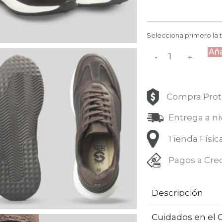
Selecciona primero la t
Aña
-
+
Compra Prot
Entrega a ni
Tienda Físic
Pagos a Cre
Descripción
Cuidados en el 