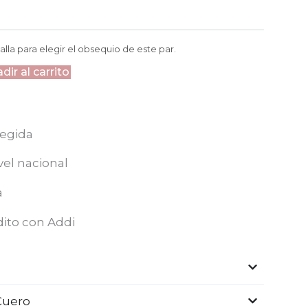
alla para elegir el obsequio de este par.
dir al carrito
egida
vel nacional
a
dito con Addi
Cuero