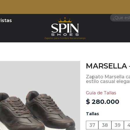
as con
Search
istas
MARSELLA 
Zapato Marsella ca
estilo casual elega
Guía de Tallas
$
280.000
MARSELLA
Tallas
-
CAFÉ
37
38
39
cantidad