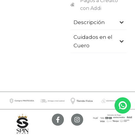
Pagos a Credito
con Addi
Descripción
Cuidados en el
Cuero
F
I
a
n
c
s
e
t