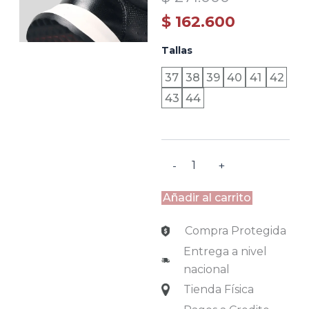
price
price
$
162.600
was:
is:
LYON
Tallas
-
$ 271.000.
$ 162.600.
NEGRO
37
38
39
40
41
42
Y
43
44
BLANCO
cantidad
-
+
Añadir al carrito
Compra Protegida
Entrega a nivel
nacional
Tienda Física