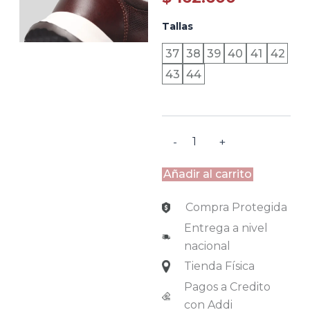
was:
is:
LYON
Tallas
-
$ 271.000.
$ 162.600.
COGNAC
37
38
39
40
41
42
cantidad
43
44
-
+
Añadir al carrito
Compra Protegida
Entrega a nivel
nacional
Tienda Física
Pagos a Credito
con Addi