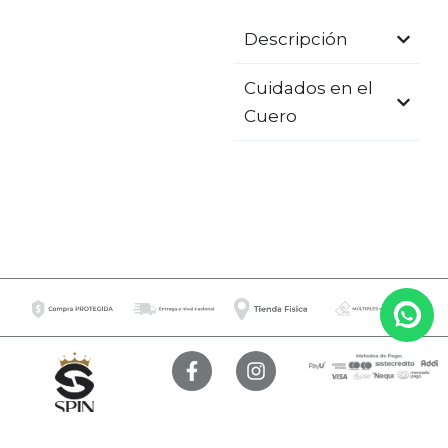
Descripción
Cuidados en el
Cuero
F
I
a
n
c
s
e
t
b
a