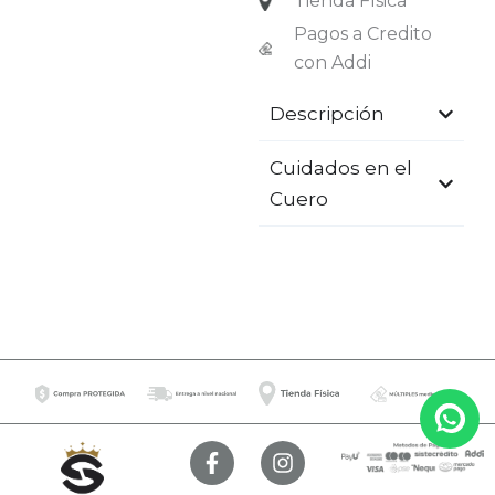
Tienda Física
Pagos a Credito
con Addi
Descripción
Cuidados en el
Cuero
F
I
a
n
c
s