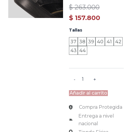
Original
Current
$
263.000
price
price
$
157.800
was:
is:
LONDRES
Tallas
-
$ 263.000.
$ 157.800.
NEGRO
37
38
39
40
41
42
cantidad
43
44
-
+
Añadir al carrito
Compra Protegida
Entrega a nivel
nacional