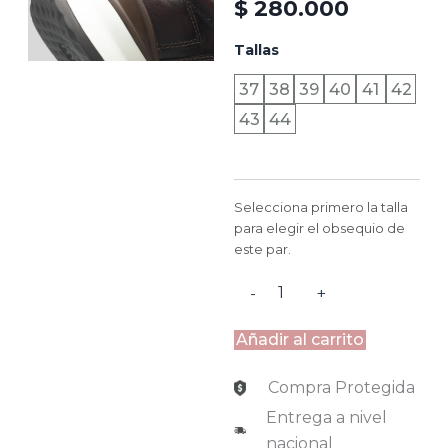
$
280.000
IMPERIAL
Tallas
-
COÑAC
37
38
39
40
41
42
cantidad
43
44
Selecciona primero la talla
para elegir el obsequio de
este par.
-
+
Añadir al carrito
Compra Protegida
Entrega a nivel
nacional