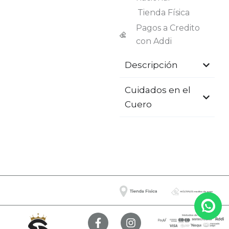
Tienda Física
Pagos a Credito
con Addi
Descripción
Cuidados en el
Cuero
F
I
a
n