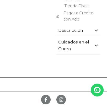
Tienda Física
Pagos a Credito
con Addi
Descripción
Cuidados en el
Cuero
F
I
a
n
c
s