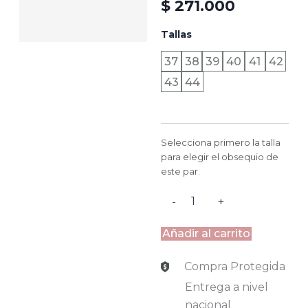
$
271.000
DUBAI
Tallas
-
NEGRO
37
38
39
40
41
42
cantidad
43
44
Selecciona primero la talla
para elegir el obsequio de
este par.
-
+
Añadir al carrito
Compra Protegida
Entrega a nivel
nacional