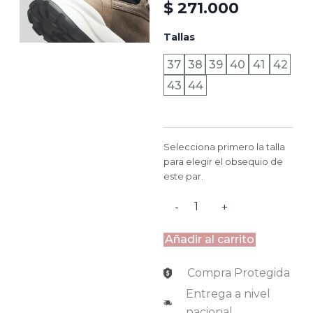
$
271.000
DUBAI
Tallas
-
MADERA
37
38
39
40
41
42
BEIGE
43
44
cantidad
Selecciona primero la talla
para elegir el obsequio de
este par.
-
+
Añadir al carrito
Compra Protegida
Entrega a nivel
nacional