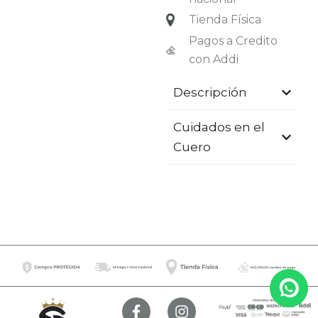
Tienda Física
Pagos a Credito
con Addi
Descripción
Cuidados en el
Cuero
F
I
a
n