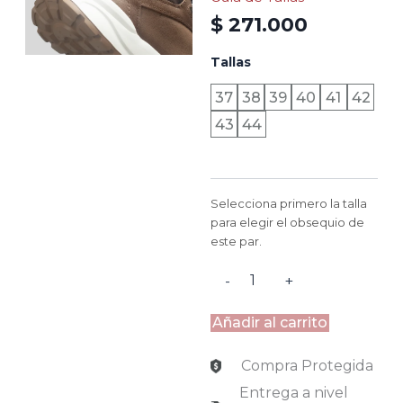
$
271.000
DUBAI
Tallas
-
MADEIRA
37
38
39
40
41
42
COGNAC
43
44
cantidad
Selecciona primero la talla
para elegir el obsequio de
este par.
-
+
Añadir al carrito
Compra Protegida
Entrega a nivel