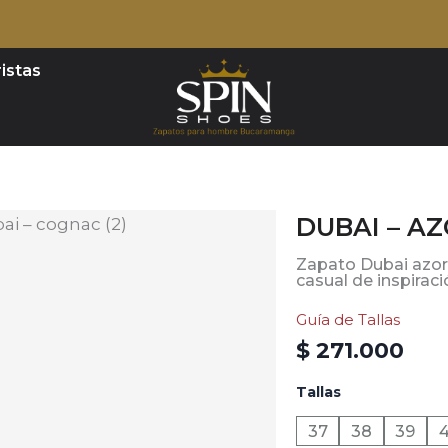
istas
DUBAI – A
Zapato Dubai azore
casual de inspiraci
Guía de Tallas
$
271.000
DUBAI
Tallas
-
AZORES
37
38
39
NOGAL