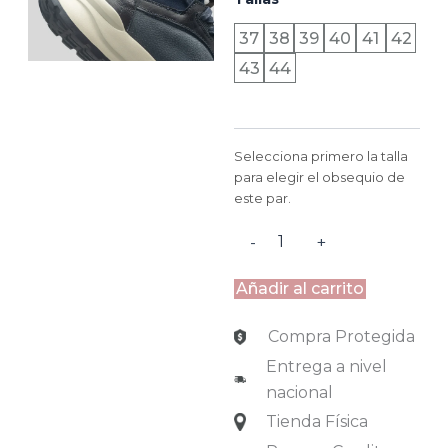
-
AZUL
37
38
39
40
41
42
cantidad
43
44
Selecciona primero la talla
para elegir el obsequio de
este par.
-
+
Añadir al carrito
Compra Protegida
Entrega a nivel
nacional
Tienda Física