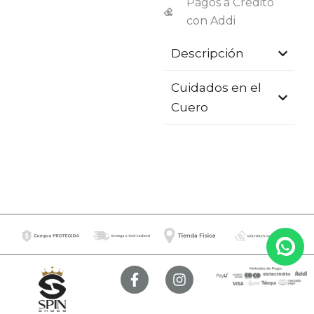
Pagos a Credito
con Addi
Descripción
Cuidados en el
Cuero
F
I
a
n
c
s
e
t