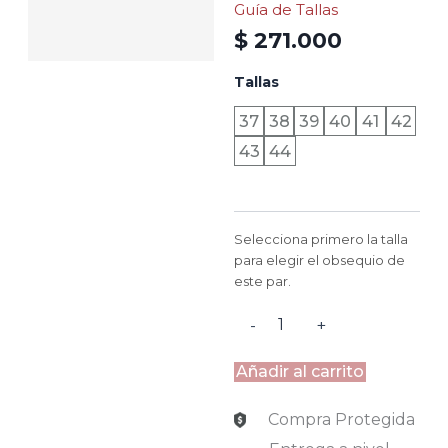
Guía de Tallas
$
271.000
DENVER
Tallas
-
COÑAC
37
38
39
40
41
42
AZUL
43
44
cantidad
Selecciona primero la talla
para elegir el obsequio de
este par.
-
+
Añadir al carrito
Compra Protegida