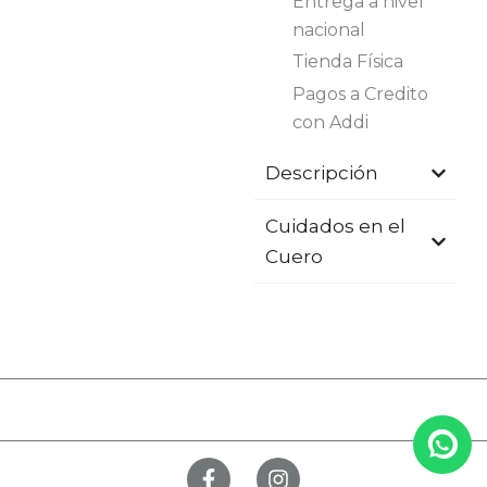
Entrega a nivel
nacional
Tienda Física
Pagos a Credito
con Addi
Descripción
Cuidados en el
Cuero
F
I