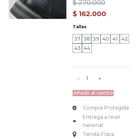
Original
Current
$
270.000
price
price
$
162.000
was:
is:
ASPEN
Tallas
-
$ 270.000.
$ 162.000.
AZUL
37
38
39
40
41
42
OSCURO
43
44
cantidad
-
+
Añadir al carrito
Compra Protegida
Entrega a nivel
nacional
Tienda Física