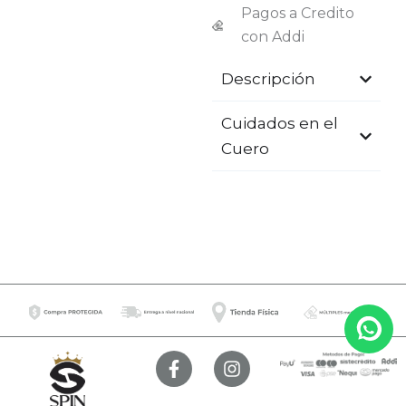
Pagos a Credito
con Addi
Descripción
Cuidados en el
Cuero
F
I
a
n
c
s